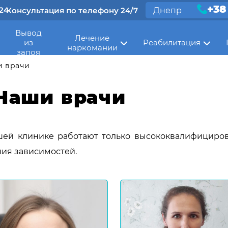
+38
24
Консультация по телефону 24/7
Днепр
Вывод
Лечение
из
Реабилитация
наркомании
запоя
 врачи
Наши врачи
шей клинике работают только высококвалифициров
ия зависимостей.